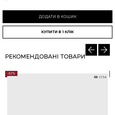
ДОДАТИ В КОШИК
КУПИТИ В 1 КЛIК
РЕКОМЕНДОВАНІ ТОВАРИ
-62%
-
2
1794