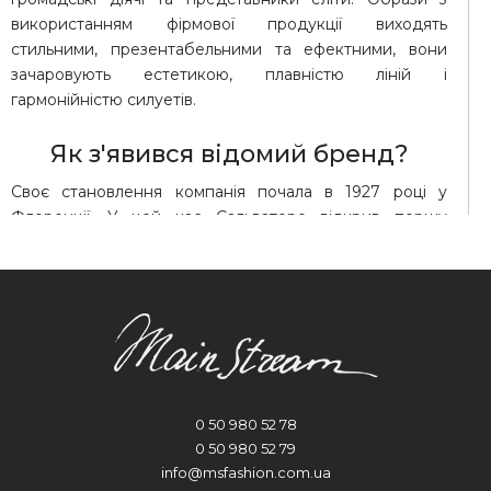
використанням фірмової продукції виходять
стильними, презентабельними та ефектними, вони
зачаровують естетикою, плавністю ліній і
гармонійністю силуетів.
Як з'явився відомий бренд?
Своє становлення компанія почала в 1927 році у
Флоренції. У цей час Сальваторе відкрив першу
майстерню, що займалася виготовленням красивого
взуття для впливових і вимогливих клієнтів. Оскільки
творіння Феррагамо викликали фурор у суспільстві,
його швидко помітили і піднесли на п'єдестал фешн-
індустрії.
Дизайнер продовжував активно і плідно працювати,
освоював нові стежки, пробував сили в різних
0 50 980 52 78
напрямках. Він дивував публіку не тільки
0 50 980 52 79
революційними моделями босоніжок і туфель, які були
info@msfashion.com.ua