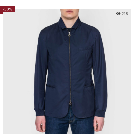
-50%
218