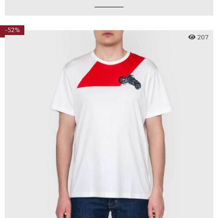
-52%
207