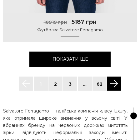
5187 грн
10919 грн
Футболка Salvatore Ferragamo
ПОКАЗАТИ ЩЕ
1
2
3
...
62
Salvatore Ferragamo – італійська компанія класу luxury,
яка отримала широке визнання у всьому світі. У
вбраннях бренду на червоних доріжках миготять
зірки, відвідують неформальні заходи імениті
громадські діячі та представники еліти. Образи з