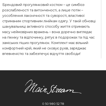
Брендовий прогулянковий костюм – це симбіоз
розслабленості та витонченості, а лише потім –
уособлення лаконічності та суворості, властивої
стриманим спортивним лінійкам одягу. У такій обновці
шанувальниці активного способу життя отримають
масу неймовірних вражень – вона доречно виглядає
на пікніку та відпочинку, рятує в подорожах та під час
заміських піших прогулянок. Комплект має вільний
комфортний крій, який не сковує рухів, заряджає
впевненістю та забезпечує відчуття свободи!
Брендові спортивні костюми для
жінок: огляд переваг
Вибір на користь прогулянкового костюма відомої
торгової марки - не просто данина моді. Це
виправдана інвестиція – предмет гардеробу стане в
нагоді для складання неформальних та повсякденних
образів. Обновка порадує й іншими перевагами:
0 50 980 52 78