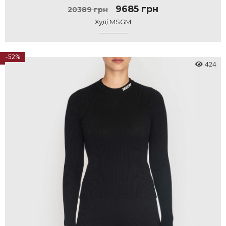
9685 грн
20389 грн
Худі MSGM
-52%
424