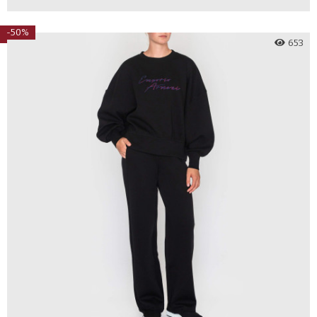
-50%
653