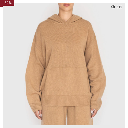
-52%
512