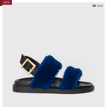
-50%
646