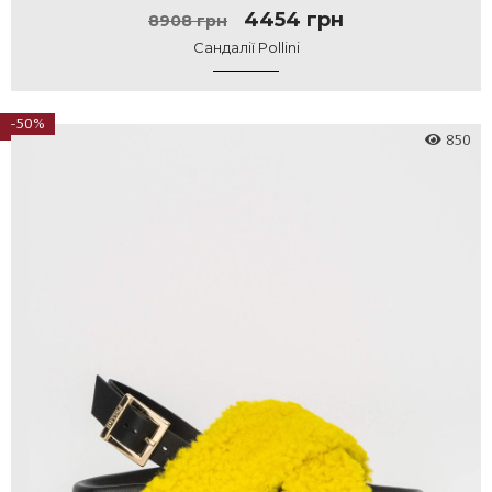
4454 грн
8908 грн
Сандалії Pollini
-50%
850