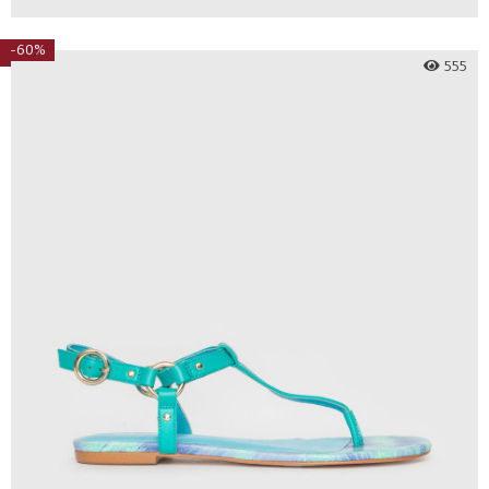
-60%
555