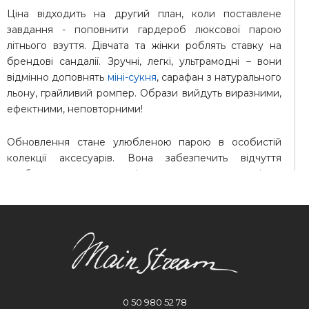
Ціна відходить на другий план, коли поставлене
завдання - поповнити гардероб люксової парою
літнього взуття. Дівчата та жінки роблять ставку на
брендові сандалії. Зручні, легкі, ультрамодні – вони
відмінно доповнять
міні-сукня
, сарафан з натурального
льону, грайливий ромпер. Образи вийдуть виразними,
ефектними, неповторними!
Обновлення стане улюбленою парою в особистій
колекції аксесуарів. Вона забезпечить відчуття
свободи та впевненості протягом тривалих піших
прогулянок. Дизайнери, що створюють ескізи для
моделей із лукбуків, черпають натхнення у нових
тенденціях зі світових подіумів. Кожен сезон вони
радують модниць свіжими рішеннями, цікавими
поєднаннями відтінків та фактур.
Огляд переваг
0 50 980 52 78