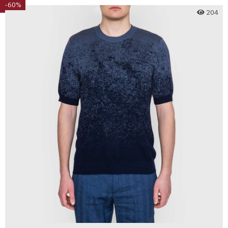
-60%
204