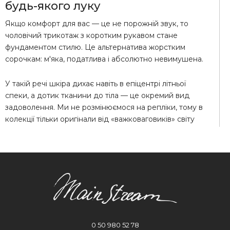
будь-якого луку
Якщо комфорт для вас — це не порожній звук, то
чоловічий трикотаж з коротким рукавом стане
фундаментом стилю. Це альтернатива жорстким
сорочкам: м'яка, податлива і абсолютно невимушена.
У такій речі шкіра дихає навіть в епіцентрі літньої
спеки, а дотик тканини до тіла — це окремий вид
задоволення. Ми не розмінюємося на репліки, тому в
колекції тільки оригінали від «важковаговиків» світу
моди. Тих, хто звик носити люкс як звичайну футболку,
у нас є чим порадувати.
Чому варто вибрати преміум трикотаж? – Переваги
його очевидні!
Тактильний комфорт. Натуральні складові
виключають подразнення.
0 50 980 52 78
Бездоганна посадка. Речі не витягуються по