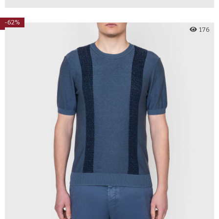
-62%
176