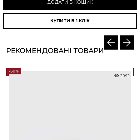
ДОДАТИ В КОШИК
КУПИТИ В 1 КЛIК
РЕКОМЕНДОВАНІ ТОВАРИ
-60%
-
4
3093