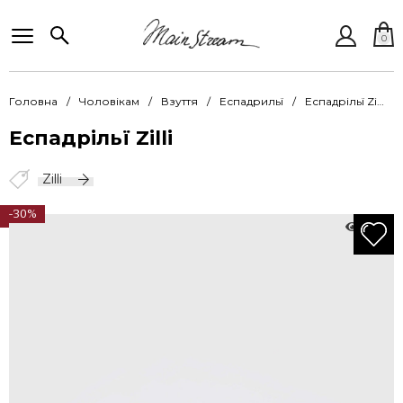
0
Головна
Чоловікам
Взуття
Еспадрильї
Еспадрільї Zilli ZilO MDV-JT153-D0693/001X D4390
Еспадрільї Zilli
Zilli
-30%
2529