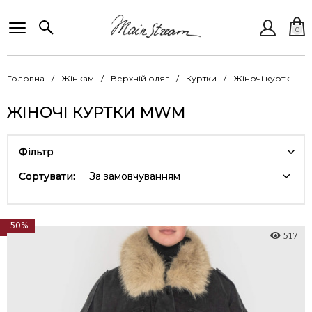
0
Головна
Жінкам
Верхній одяг
Куртки
Жіночі куртки MWM
ЖІНОЧІ КУРТКИ MWM
Фільтр
Сортувати:
За замовчуванням
-50%
517