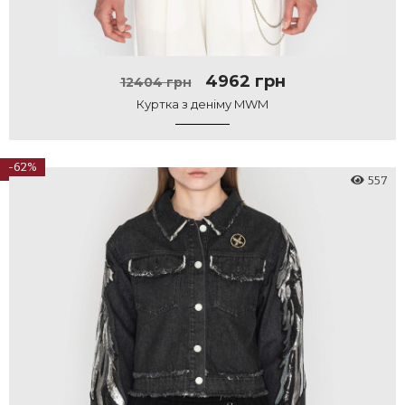
4962 грн
12404 грн
Куртка з деніму MWM
-62%
557