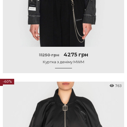
4275 грн
11250 грн
Куртка з деніму MWM
-60%
763