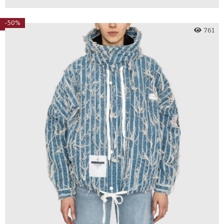
-50%
761