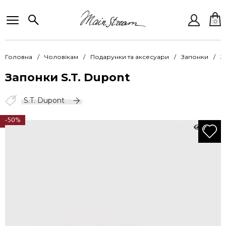
0
Головна
Чоловікам
Подарунки та аксесуари
Запонки
З
Запонки S.T. Dupont
S.T. Dupont
-50%
1756