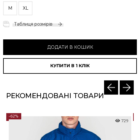
M
XL
Таблиця розмірів
ДОДАТИ В КОШИК
КУПИТИ В 1 КЛIК
РЕКОМЕНДОВАНІ ТОВАРИ
-62%
-
2
729