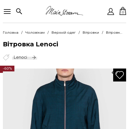
0
Головна
Чоловікам
Верхній одяг
Вітровки
Вітровка Lenoci LENOCI Ku PE462L63 1126 15
Вітровка Lenoci
Lenoci
-60%
253