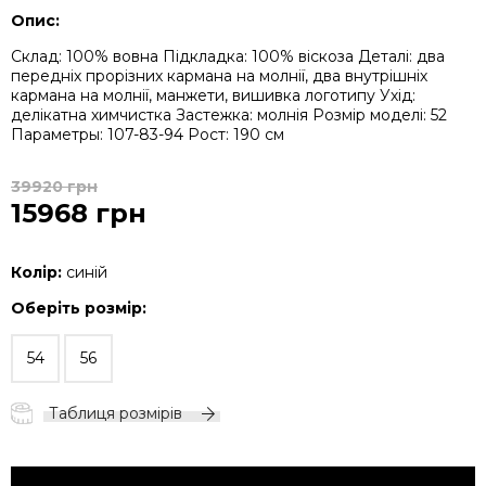
Опис:
Склад: 100% вовна
Підкладка: 100% віскоза
Деталі: два
передніх прорізних кармана на молнії, два внутрішніх
кармана на молнії, манжети, вишивка логотипу
Ухід:
делікатна химчистка
Застежка: молнія
Розмір моделі: 52
Параметры: 107-83-94
Рост: 190 см
39920 грн
15968 грн
Колір:
синій
Оберіть розмір:
54
56
Таблиця розмірів