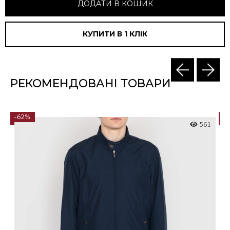
ДОДАТИ В КОШИК
КУПИТИ В 1 КЛIК
РЕКОМЕНДОВАНІ ТОВАРИ
-62%
-
1
561