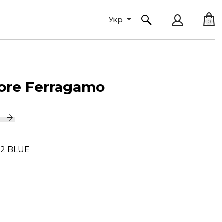
Укр
0
tore Ferragamo
02 BLUE