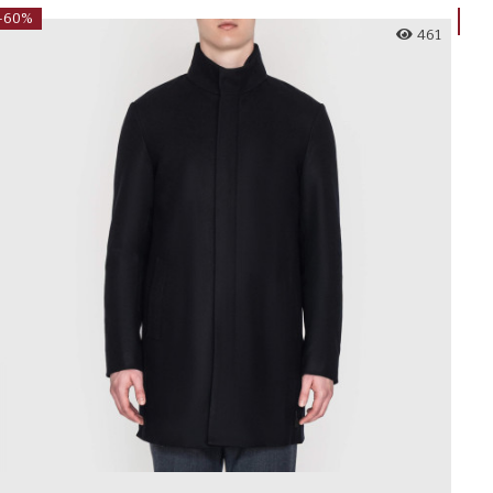
-60%
-5
461