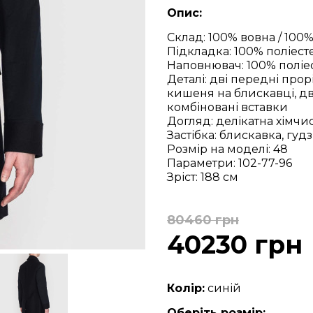
Опис:
Склад: 100% вовна / 100
Підкладка: 100% поліест
Наповнювач: 100% поліе
Деталі: дві передні про
кишеня на блискавці, дв
комбіновані вставки
Догляд: делікатна хімчи
Застібка: блискавка, гуд
Розмір на моделі: 48
Параметри: 102-77-96
Зріст: 188 см
80460 грн
40230 грн
Колір:
синій
Оберіть розмір: