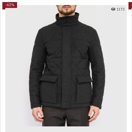
-62%
1173