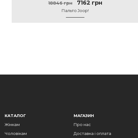
7162 грн
18846 грн
Пальто Joop!
КАТАЛОГ
МАГАЗИН
Жінкам
Про нас
Чоловікам
Доставка і оплата