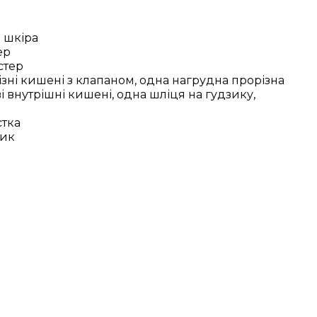
% шкіра
ер
стер
різні кишені з клапаном, одна нагрудна прорізна
і внутрішні кишені, одна шліця на гудзику,
стка
зик