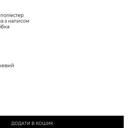
 поліестер
на з написом
ібка
чевий
ДОДАТИ В КОШИК