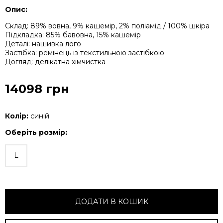
Опис:
Склад: 89% вовна, 9% кашемір, 2% поліамід / 100% шкіра
Підкладка: 85% бавовна, 15% кашемір
Деталі: нашивка лого
Застібка: ремінець із текстильною застібкою
Догляд: делікатна хімчистка
14098 грн
Колір:
синій
Оберіть розмір:
L
ДОДАТИ В КОШИК