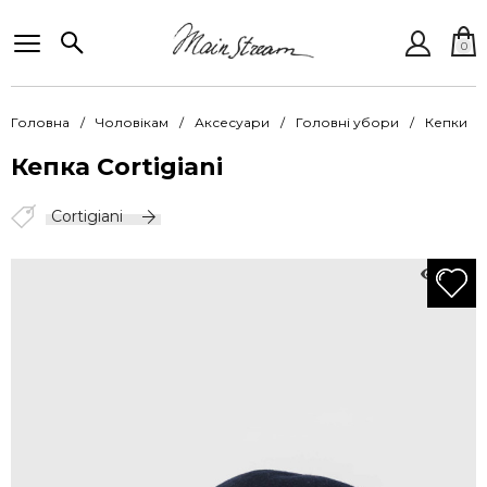
0
Головна
Чоловікам
Аксесуари
Головні убори
Кепки
Кепка Cortigiani
Cortigiani
745