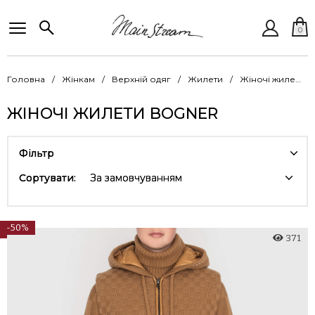
0
Головна
Жінкам
Верхній одяг
Жилети
Жіночі жилети Bogner
ЖІНОЧІ ЖИЛЕТИ BOGNER
Фільтр
Сортувати:
За замовчуванням
-50%
371