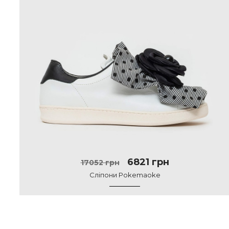
6821 грн
17052 грн
Сліпони Pokemaoke