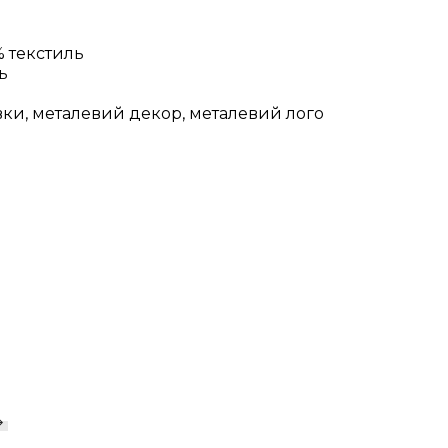
% текстиль
ь
авки, металевий декор, металевий лого