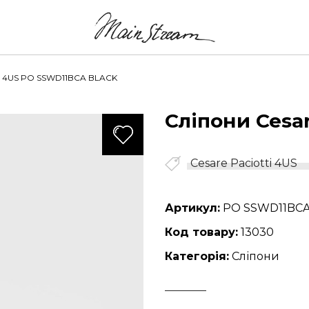
tti 4US PO SSWD11BCA BLACK
Сліпони Cesar
888
Cesare Paciotti 4US
Артикул:
PO SSWD11BCA
Код товару:
13030
Категорія:
Сліпони