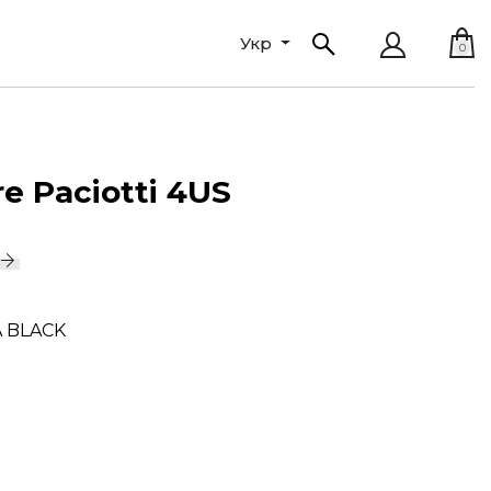
Укр
0
e Paciotti 4US
 BLACK