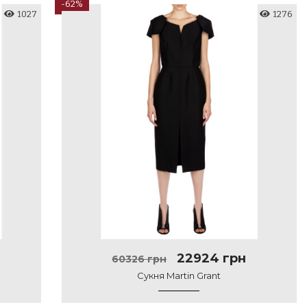
-62%
1027
1276
22924 грн
60326 грн
Сукня Martin Grant