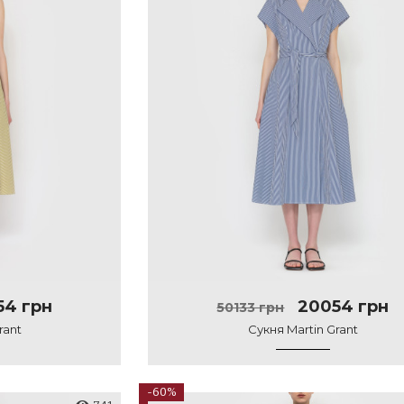
4 грн
20054 грн
50133 грн
rant
Сукня Martin Grant
-60%