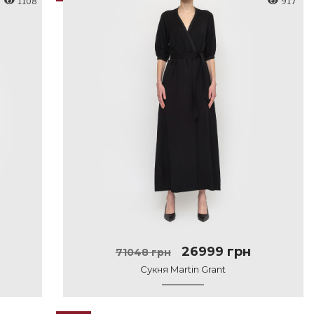
1108
917
26999 грн
71048 грн
Сукня Martin Grant