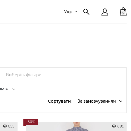
Укр
0
Виберіть фільтри
ЗМІР
Сортувати:
За замовчуванням
-60%
833
681