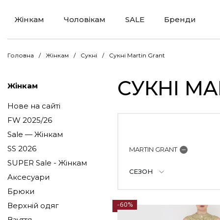
Жінкам
Чоловікам
SALE
Бренди
Головна
Жінкам
Сукні
Сукні Martin Grant
СУКНІ MA
Жінкам
Нове на сайті
FW 2025/26
Sale — Жінкам
SS 2026
MARTIN GRANT
SUPER Sale - Жінкам
СЕЗОН
Аксесуари
Брюки
Верхній одяг
-60%
Взуття