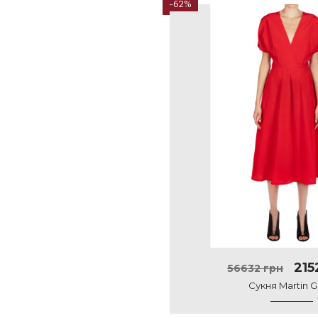
-62%
215
56632 грн
Сукня Martin G