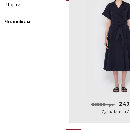
Шорти
Чоловікам
247
65036 грн
Сукня Martin G