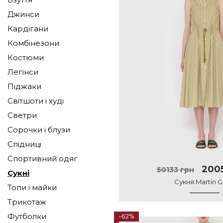
Джинси
Кардігани
Комбінезони
Костюми
Легінси
Піджаки
Світшоти і худі
Светри
Сорочки і блузи
Спідниці
Спортивний одяг
2005
50133 грн
Сукні
Сукня Martin G
Топи і майки
Трикотаж
Футболки
-62%