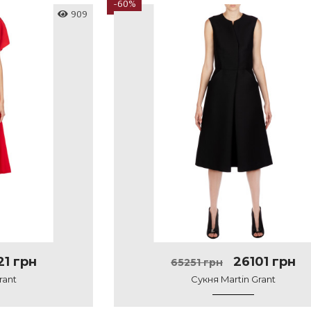
-60%
909
21 грн
26101 грн
65251 грн
rant
Сукня Martin Grant