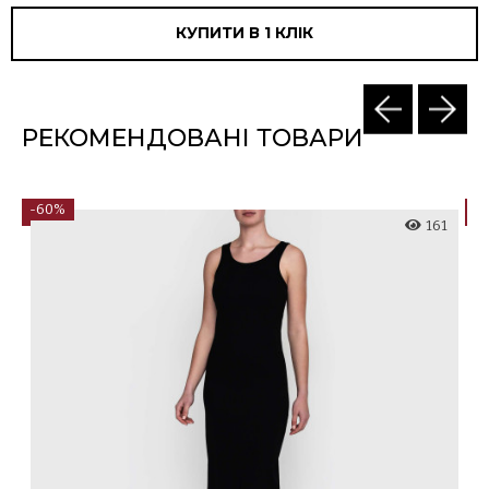
КУПИТИ В 1 КЛIК
РЕКОМЕНДОВАНІ ТОВАРИ
-60%
-
4
161