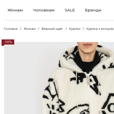
Жінкам
Чоловікам
SALE
Бренди
Головна
Жінкам
Верхній одяг
Куртки
Куртка з екохутр
-50%