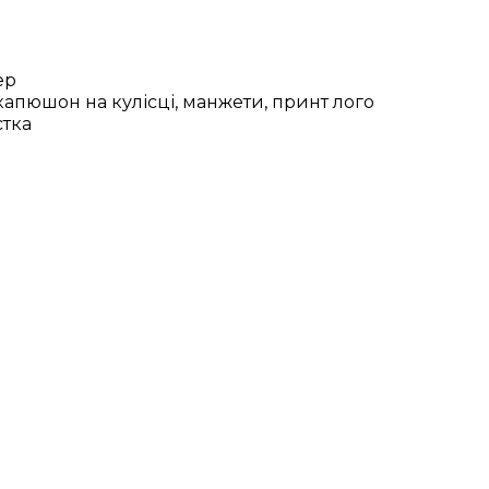
ер
, капюшон на кулісці, манжети, принт лого
стка