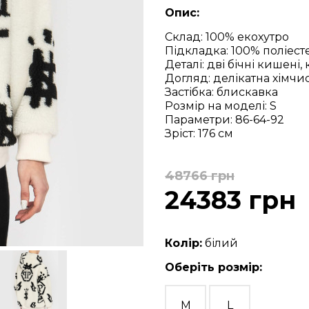
Опис:
Склад: 100% екохутро
Підкладка: 100% поліест
Деталі: дві бічні кишені
Догляд: делікатна хімчи
Застібка: блискавка
Розмір на моделі: S
Параметри: 86-64-92
Зріст: 176 см
48766 грн
24383 грн
Колір:
білий
Оберіть розмір:
M
L