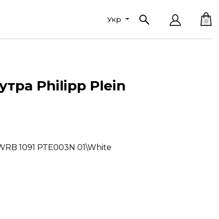
Укр
0
утра Philipp Plein
WRB 1091 PTE003N 01\White