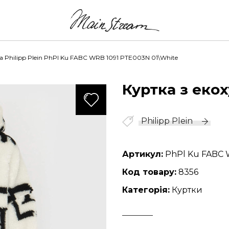
а Philipp Plein PhPl Ku FABC WRB 1091 PTE003N 01\White
Куртка з екох
1365
Philipp Plein
Артикул:
PhPl Ku FABC 
Код товару:
8356
Категорія:
Куртки