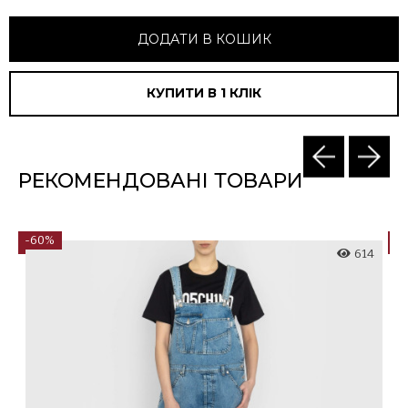
ДОДАТИ В КОШИК
КУПИТИ В 1 КЛIК
РЕКОМЕНДОВАНІ ТОВАРИ
-60%
-
6
614