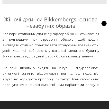
Жіночі джинси Bikkembergs: основа
незабутніх образів
Без пари еталонних джинсів у гардеробі жінки стикаються
з труднощами при створенні образів. Щоб щодня
виглядати стильно, транслювати оточуючим впевненість і
успіх, модниці підбирають у каталозі іменитого будинку
Bikkembergs відповідний фасон брюк з колекції деніму.
Обновки ідеально сидять на фігурі – підкреслюють
витончені вигини, відволікають погляд від недоліків,
візуально коригують пропорції силуету. Вони гармонійно
поєднуються з найрізноманітнішими варіантами верху, в
тому числі з трикотажними жакетами і оверсайз
кардиганами, блузами і туніками, кроп-топами і
футболками. Скомбіновані луки хороші для прогулянок,
відпочинку, навчання і роботи.