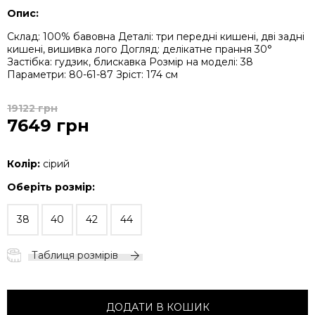
Опис:
Склад: 100% бавовна
Деталі: три передні кишені, дві задні
кишені, вишивка лого
Догляд: делікатне прання 30°
Застібка: гудзик, блискавка
Розмір на моделі: 38
Параметри: 80-61-87
Зріст: 174 см
19122 грн
7649 грн
Колір:
сірий
Оберіть розмір:
38
40
42
44
Таблиця розмірів
ДОДАТИ В КОШИК