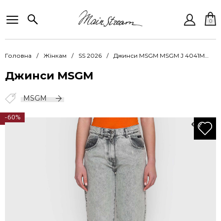
0
Головна
Жінкам
SS 2026
Джинси MSGM MSGM J 4041MDP237L 267281 94
Джинси MSGM
MSGM
-60%
205