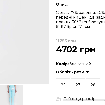
Опис:
Склад: 77% бавовна, 20%
передні кишені, дві зад
прання 30°
Застібка: гуд
61-87
Зріст: 174 см
11755 грн
4702 грн
Колір:
блакитний
Оберіть розмір:
26
27
28
Таблиця розмірів