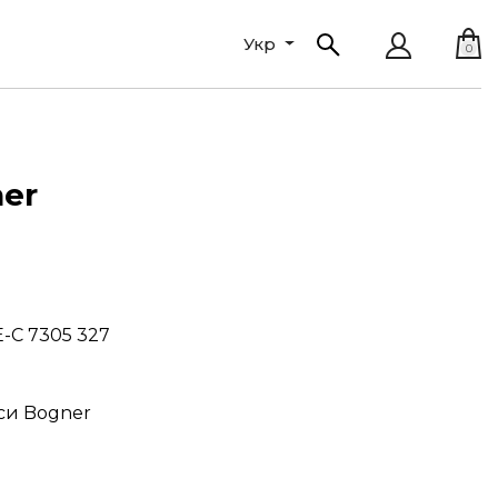
Укр
0
er
E-C 7305 327
си Bogner