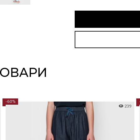
ТОВАРИ
-60%
239