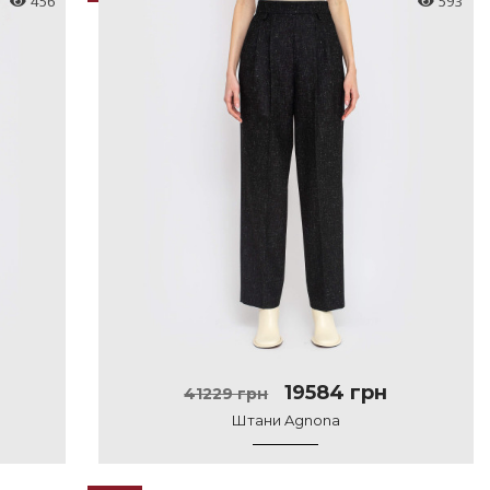
456
593
19584 грн
41229 грн
Штани Agnona