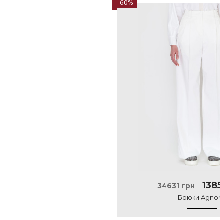
-60%
138
34631 грн
Брюки Agno