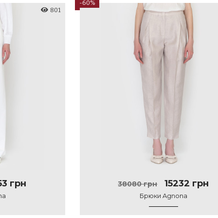
-60%
801
53 грн
15232 грн
38080 грн
na
Брюки Agnona