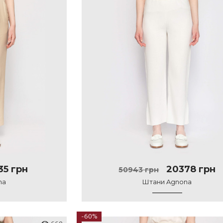
35 грн
20378 грн
50943 грн
na
Штани Agnona
-60%