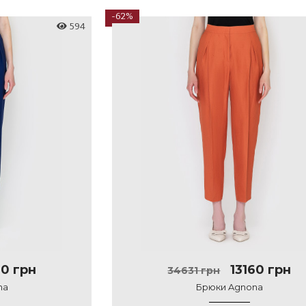
-62%
594
60 грн
13160 грн
34631 грн
na
Брюки Agnona