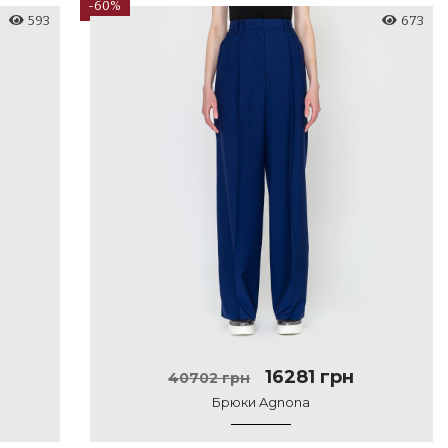
-60%
593
673
16281 грн
40702 грн
Брюки Agnona