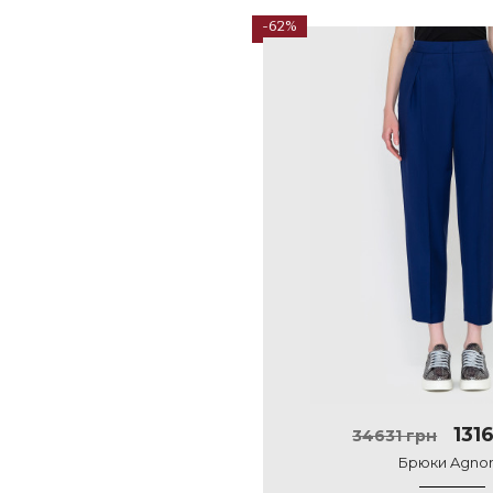
-62%
131
34631 грн
Брюки Agno