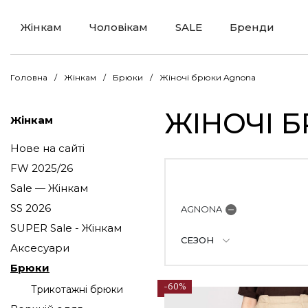
Жінкам
Чоловікам
SALE
Бренди
Головна
Жінкам
Брюки
Жіночі брюки Agnona
ЖІНОЧІ 
Жінкам
Нове на сайті
FW 2025/26
Sale — Жінкам
SS 2026
AGNONA
SUPER Sale - Жінкам
СЕЗОН
Аксесуари
Брюки
-60%
Трикотажні брюки