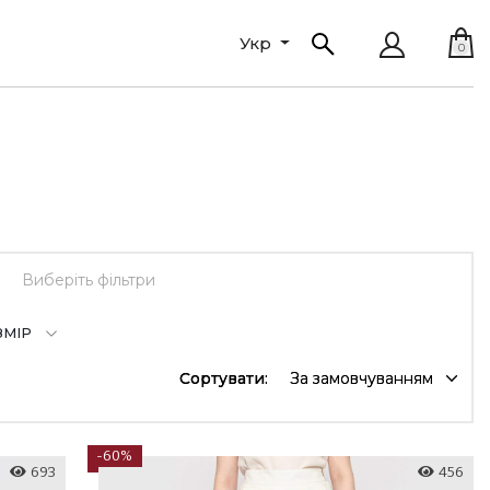
Укр
0
Виберіть фільтри
ЗМІР
Сортувати:
За замовчуванням
-60%
693
456