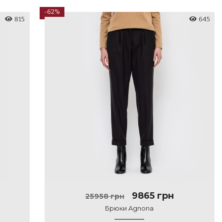
-62%
815
645
9865 грн
25958 грн
Брюки Agnona