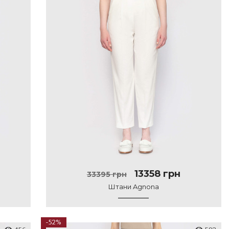
13358 грн
33395 грн
Штани Agnona
-52%