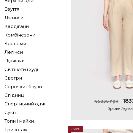
Верхній одяг
Взуття
Джинси
Кардігани
Комбінезони
Костюми
Легінси
Піджаки
Світшоти і худі
Светри
Сорочки і блузи
Спідниці
183
45836 грн
Спортивний одяг
Брюки Agno
Сукні
Топи і майки
Трикотаж
-60%