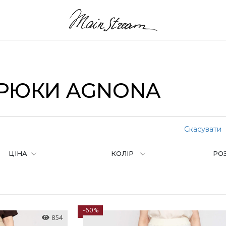
БРЮКИ AGNONA
Скасувати
ЦІНА
КОЛІР
РО
-60%
854