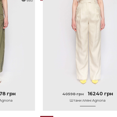
660
78 грн
16240 грн
40598 грн
 Agnona
Штани лляні Agnona