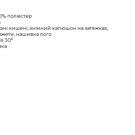
00% поліестер
а
різні кишені, знімний капюшон на затяжках,
нжети, нашивка лого
я 30°
вка