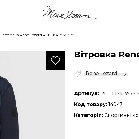
Вітровка Rene Lezard RLT T154 3575 575
Вітровка Ren
1210
Rene Lezard
Артикул:
RLT T154 3575 
Код товару:
14047
Категорія:
Спортивні к