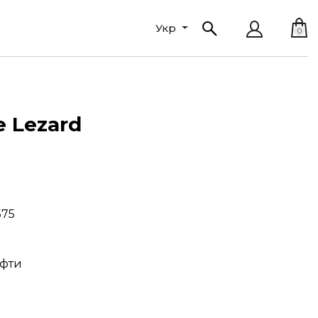
Укр
0
e Lezard
575
офти