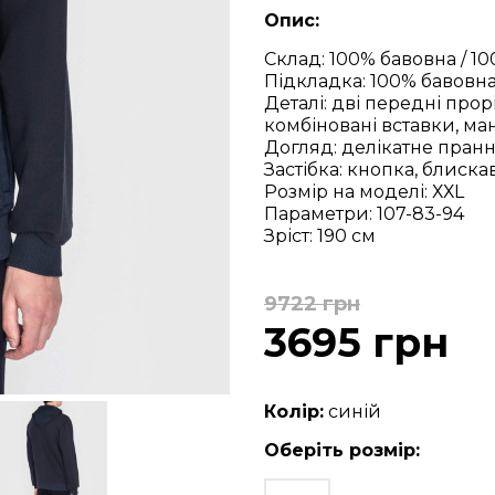
Опис:
Склад: 100% бавовна / 1
Підкладка: 100% бавовн
Деталі: дві передні про
комбіновані вставки, ма
Догляд: делікатне пранн
Застібка: кнопка, блиска
Розмір на моделі: ХХL
Параметри: 107-83-94
Зріст: 190 см
9722 грн
3695 грн
Колір:
синій
Оберіть розмір: