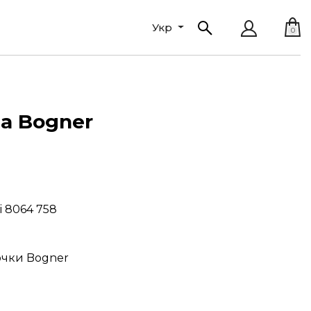
Укр
0
а Bogner
 8064 758
очки Bogner