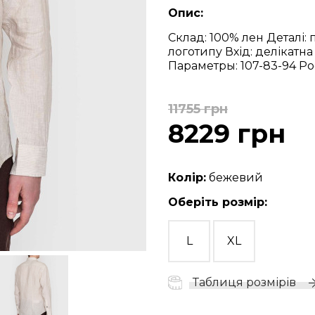
Опис:
Склад: 100% лен
Деталі:
логотипу
Вхід: делікатна
Параметры: 107-83-94
Рос
11755 грн
8229 грн
Колір:
бежевий
Оберіть розмір:
L
XL
Таблиця розмірів