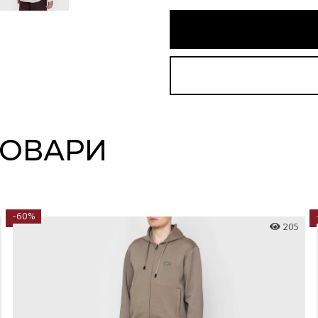
ТОВАРИ
-60%
205