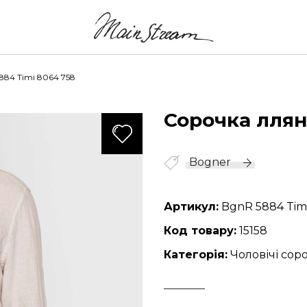
84 Timi 8064 758
Сорочка ллян
165
Bogner
Артикул:
BgnR 5884 Timi
Код товару:
15158
Категорія:
Чоловічі сор