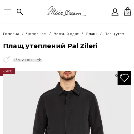
0
Головна
Чоловікам
Верхній одяг
Плащі
Плащ утеплений Pal Zileri PZKu 84205 02
Плащ утеплений Pal Zileri
Pal Zileri
-60%
1385