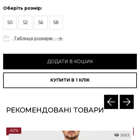
Оберіть розмір:
50
52
56
58
Таблиця розмірів
ДОДАТИ В КОШИК
КУПИТИ В 1 КЛIК
РЕКОМЕНДОВАНІ ТОВАРИ
-62%
-
8
1063