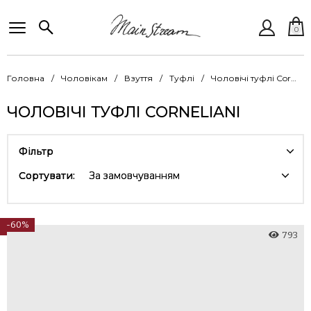
0
Головна
Чоловікам
Взуття
Туфлі
Чоловічі туфлі Corneliani
ЧОЛОВІЧІ ТУФЛІ CORNELIANI
Фільтр
Сортувати:
За замовчуванням
-60%
793