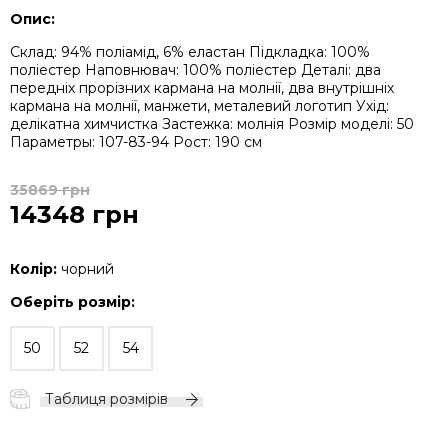
Опис:
Склад: 94% поліамід, 6% еластан
Підкладка: 100%
поліестер
Наповнювач: 100% поліестер
Деталі: два
передніх прорізних кармана на молнії, два внутрішніх
кармана на молнії, манжети, металевий логотип
Ухід:
делікатна химчистка
Застежка: молнія
Розмір моделі: 50
Параметры: 107-83-94
Рост: 190 см
35869 грн
14348 грн
Колір:
чорний
Оберіть розмір:
50
52
54
Таблиця розмірів