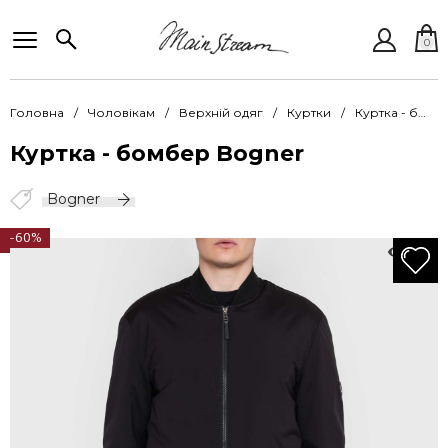
0
Головна
Чоловікам
Верхній одяг
Куртки
Куртка - бомбер Bogner BgnKu 3854 Luis 8400 026
Куртка - бомбер Bogner
Bogner
-60%
239