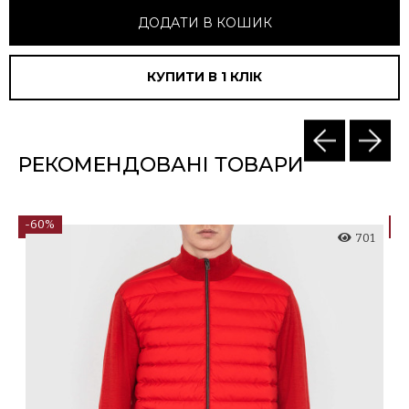
ДОДАТИ В КОШИК
КУПИТИ В 1 КЛIК
РЕКОМЕНДОВАНІ ТОВАРИ
-60%
-
4
701