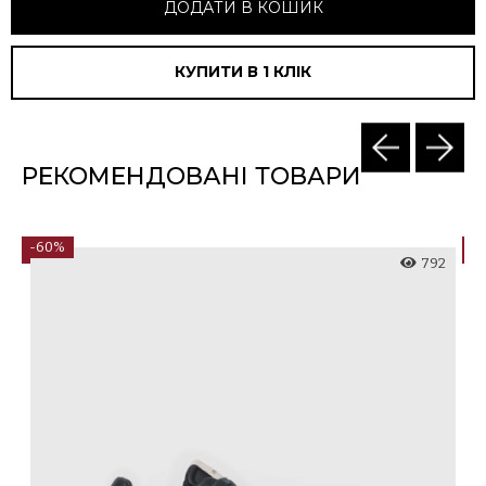
ДОДАТИ В КОШИК
КУПИТИ В 1 КЛIК
РЕКОМЕНДОВАНІ ТОВАРИ
-60%
-
8
792