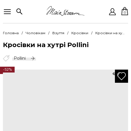
0
Головна
Чоловікам
Взуття
Кросівки
Кросівки на хутрі Pollini PolO SB10193H1LUK100A
Кросівки на хутрі Pollini
Pollini
-52%
2216