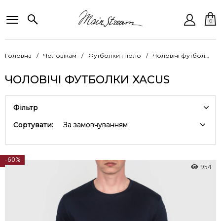
0
Головна
Чоловікам
Футболки і поло
Чоловічі футболки Xacus
ЧОЛОВІЧІ ФУТБОЛКИ XACUS
Фільтр
Сортувати:
За замовчуванням
-60%
954