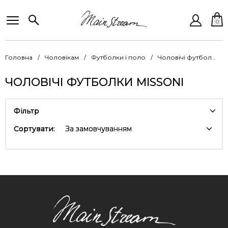
0
Головна
Чоловікам
Футболки і поло
Чоловічі футболки Missoni
ЧОЛОВІЧІ ФУТБОЛКИ MISSONI
Фільтр
Сортувати:
За замовчуванням