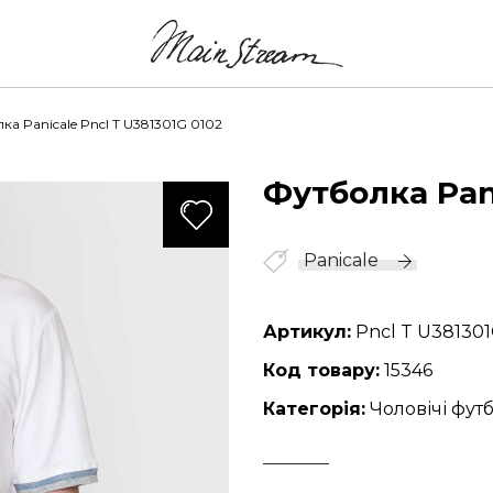
ка Panicale Pncl T U381301G 0102
Футболка Pan
174
Panicale
Артикул:
Pncl T U381301
Код товару:
15346
Категорія:
Чоловічі фут