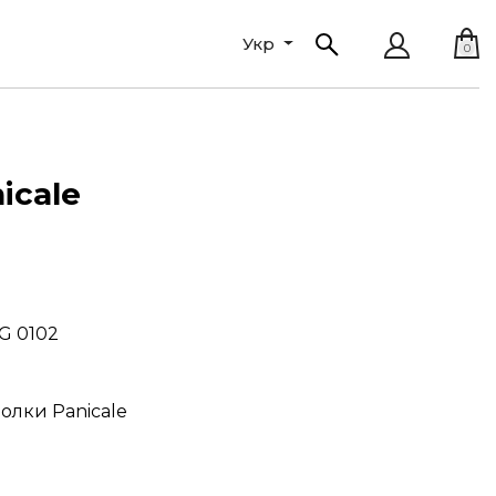
Укр
0
icale
G 0102
болки Panicale