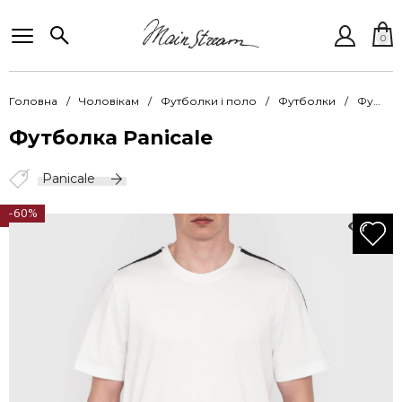
0
Головна
Чоловікам
Футболки і поло
Футболки
Футболка Panicale Pncl F U32931G/MC 0116
Футболка Panicale
Panicale
-60%
623