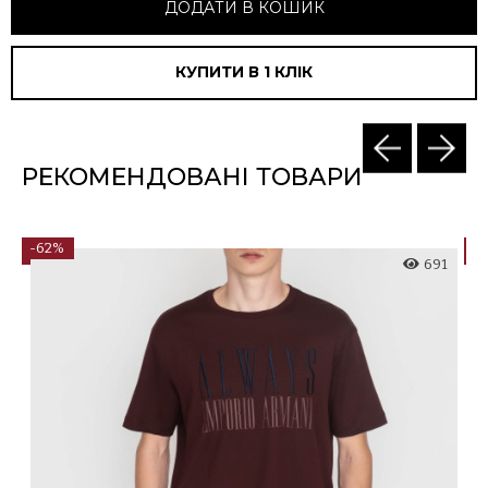
ДОДАТИ В КОШИК
КУПИТИ В 1 КЛIК
РЕКОМЕНДОВАНІ ТОВАРИ
-62%
-
0
691