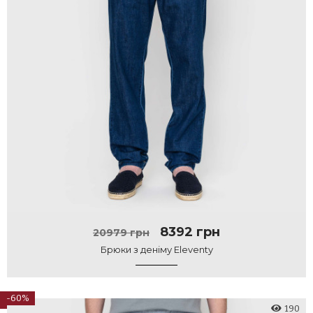
8392 грн
20979 грн
Брюки з деніму Eleventy
-60%
190