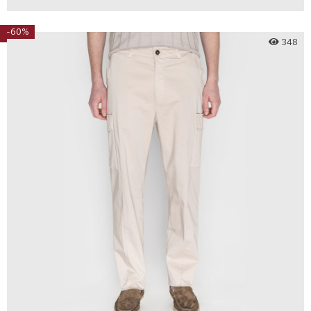
-60%
348