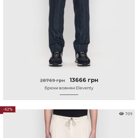
13666 грн
28769 грн
Брюки вовняні Eleventy
-62%
709