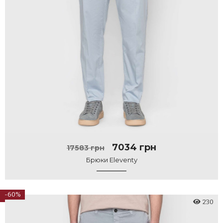
7034 грн
17583 грн
Брюки Eleventy
-60%
230