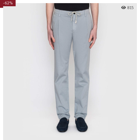
-62%
815