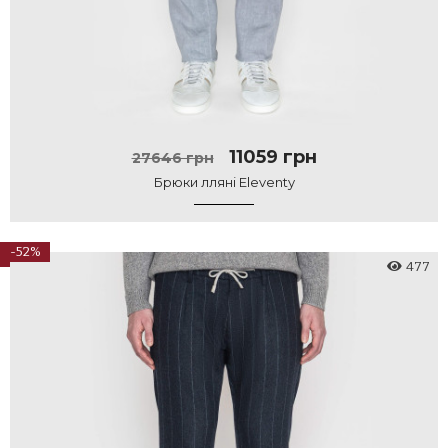
11059 грн
27646 грн
Брюки лляні Eleventy
-52%
477