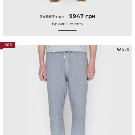
9947 грн
24867 грн
Брюки Eleventy
-60%
278