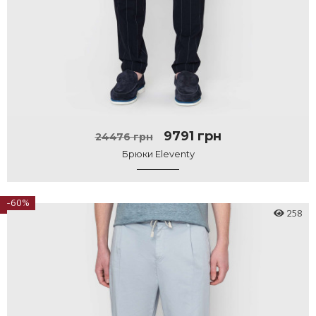
9791 грн
24476 грн
Брюки Eleventy
-60%
258