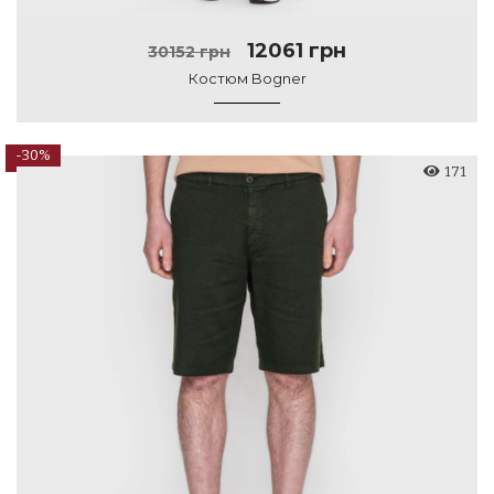
12061 грн
30152 грн
Костюм Bogner
-30%
171