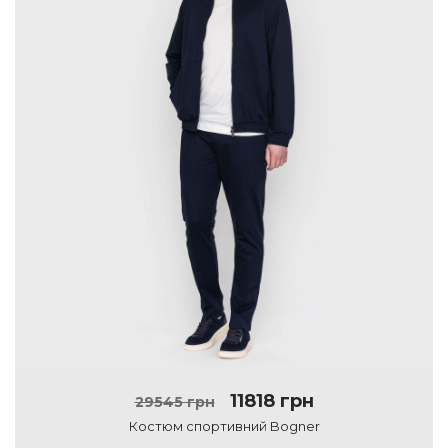
11818 грн
29545 грн
Костюм спортивний Bogner