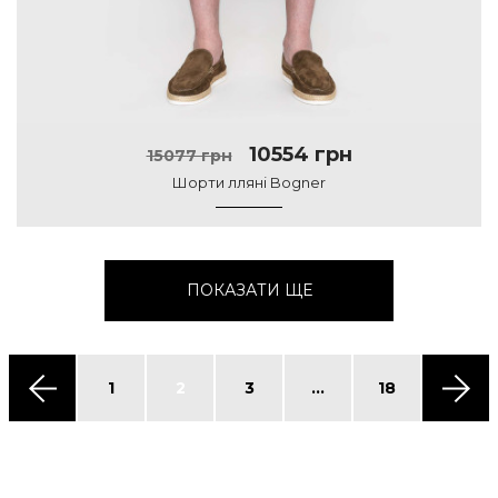
10554 грн
15077 грн
Шорти лляні Bogner
ПОКАЗАТИ ЩЕ
1
2
3
...
18