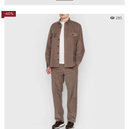
-60%
285