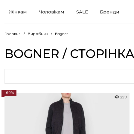
Жінкам
Чоловікам
SALE
Бренди
Головна
Виробник
Bogner
BOGNER / СТОРІНКА
-60%
239