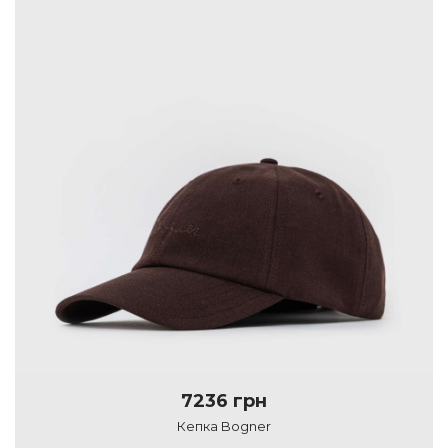
7236 грн
Кепка Bogner