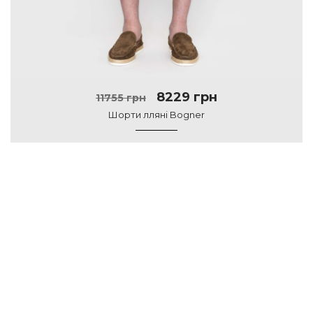
8229 грн
11755 грн
Шорти лляні Bogner