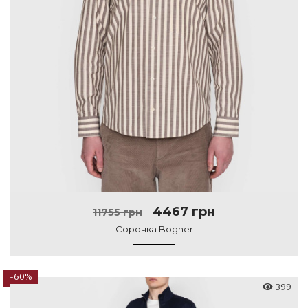
4467 грн
11755 грн
Сорочка Bogner
-60%
399