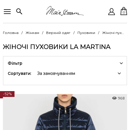
0
Головна
Жінкам
Верхній одяг
Пуховики
Жіночі пуховики La Martina
ЖІНОЧІ ПУХОВИКИ LA MARTINA
Фільтр
Сортувати:
За замовчуванням
-52%
968